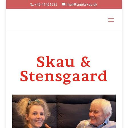
+45 41461795
mail@tinekskau.dk
Skau &
Stensgaard