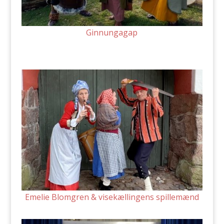
Ginnungagap
Emelie Blomgren & visekællingens spillemænd