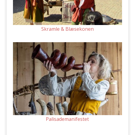
Skramle & Blæsekonen
Palisademanifestet